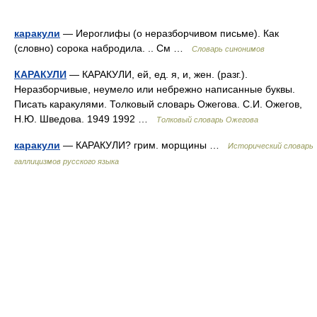
каракули
— Иероглифы (о неразборчивом письме). Как
(словно) сорока набродила. .. См …
Словарь синонимов
КАРАКУЛИ
— КАРАКУЛИ, ей, ед. я, и, жен. (разг.).
Неразборчивые, неумело или небрежно написанные буквы.
Писать каракулями. Толковый словарь Ожегова. С.И. Ожегов,
Н.Ю. Шведова. 1949 1992 …
Толковый словарь Ожегова
каракули
— КАРАКУЛИ? грим. морщины …
Исторический словарь
галлицизмов русского языка