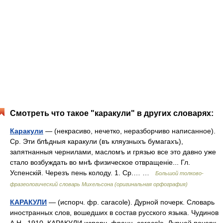
Смотреть что такое "каракули" в других словарях:
Каракули
— (некрасиво, нечетко, неразборчиво написанное).
Ср. Эти блѣдныя каракули (въ кляузныхъ бумагахъ),
запятнанныя чернилами, масломъ и грязью все это давно уже
стало возбуждать во мнѣ физическое отвращеніе... Гл.
Успенскій. Черезъ пень колоду. 1. Ср.… …
Большой толково-
фразеологический словарь Михельсона (оригинальная орфография)
КАРАКУЛИ
— (испорч. фр. caracole). Дурной почерк. Словарь
иностранных слов, вошедших в состав русского языка. Чудинов