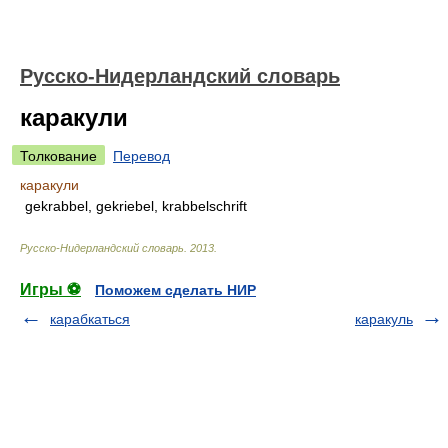
Русско-Нидерландский словарь
каракули
Толкование
Перевод
каракули
gekrabbel, gekriebel, krabbelschrift
Русско-Нидерландский словарь
.
2013
.
Игры ⚽
Поможем сделать НИР
карабкаться
каракуль