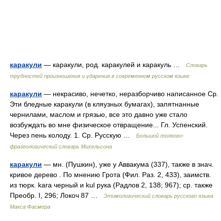
каракули
— каракули, род. каракулей и каракуль …
Словарь
трудностей произношения и ударения в современном русском языке
каракули
— некрасиво, нечетко, неразборчиво написанное Ср.
Эти бледные каракули (в кляузных бумагах), запятнанные
чернилами, маслом и грязью, все это давно уже стало
возбуждать во мне физическое отвращение... Гл. Успенский.
Через пень колоду. 1. Ср. Русскую …
Большой толково-
фразеологический словарь Михельсона
каракули
— мн. (Пушкин), уже у Аввакума (337), также в знач.
кривое дерево . По мнению Грота (Фил. Раз. 2, 433), заимств.
из тюрк. kara черный и kul рука (Радлов 2, 138; 967); ср. также
Преобр. I, 296; Локоч 87 …
Этимологический словарь русского языка
Макса Фасмера